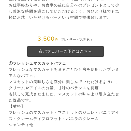
お仕事終わりや、お⾷事の後に⾃分へのプレゼントとして少
し贅沢な時間を過ごしていただけるよう、おひとり様でも気
軽にお越しいただけるバーという空間で提供致します。
3,500
円
（税・サービス料込）
夜パフェバーご予約はこちら
①フレッシュマスカットパフェ
フレッシュなマスカットをまるごとひと房を使⽤したプレミ
アムなパフェ。
マスカットの美味しさを存分に楽しんでいただけるように、
クリームやアイスの分量、⽢味のバランスを何度
も試して完成させました。マスカットの味をより引き⽴たせ
た逸品です。
【材料】
フレッシュのマスカット・マスカットのジュレ・バニラアイ
ス・クレームディプロマット・バニラのクレーム
シャンティ他