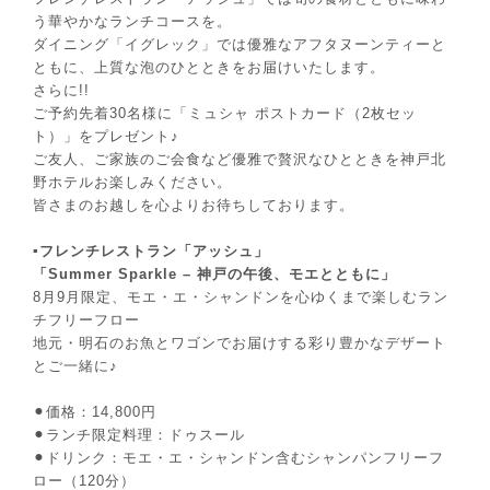
う華やかなランチコースを。
ダイニング「イグレック」では優雅なアフタヌーンティーと
ともに、上質な泡のひとときをお届けいたします。
さらに!!
ご予約先着30名様に「ミュシャ ポストカード（2枚セッ
ト）」をプレゼント♪
ご友人、ご家族のご会食など優雅で贅沢なひとときを神戸北
野ホテルお楽しみください。
皆さまのお越しを心よりお待ちしております。
▪️フレンチレストラン「アッシュ」
「Summer Sparkle – 神戸の午後、モエとともに」
8月9月限定、モエ・エ・シャンドンを心ゆくまで楽しむラン
チフリーフロー
地元・明石のお魚とワゴンでお届けする彩り豊かなデザート
とご一緒に♪
⚫︎価格：14,800円
⚫︎ランチ限定料理：ドゥスール
⚫︎ドリンク：モエ・エ・シャンドン含むシャンパンフリーフ
ロー（120分）