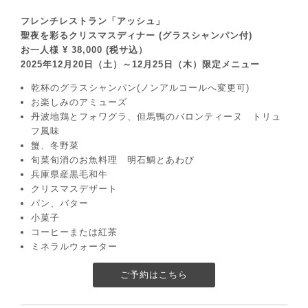
フレンチレストラン「アッシュ」
聖夜を彩るクリスマスディナー (グラスシャンパン付)
お一人様 ¥ 38,000 (税サ込）
2025年12月20日（土）～12月25日（木）限定メニュー
乾杯のグラスシャンパン(ノンアルコールへ変更可)
お楽しみのアミューズ
丹波地鶏とフォワグラ、但馬鴨のバロンティーヌ トリュ
フ風味
蟹、冬野菜
旬菜旬消のお魚料理 明石鯛とあわび
兵庫県産黒毛和牛
クリスマスデザート
パン、バター
小菓子
コーヒーまたは紅茶
ミネラルウォーター
ご予約はこちら