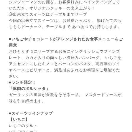
ジンジャーマンのお顔を、お客様好みにペインティングして
いただき、オリジナルクッキーの出来上がり！
③出来⽴てスイーツはテーブルまでサーブ
今回の出来⽴てスイーツは、お砂糖たっぷり、 揚げたてのも
ちもちドーナッツ。テーブルまで あつあつでお持ちします。
■いちごやチョコレートがアレンジされたお⾷事メニューをご
⽤意
おひとりずつにサーブするお⿂にイングリッシュマフィンプ
レート、カカオ⼊りの⾁々しい煮込みハンバーグ、 いちごを
アクセントにしたキノコとベーコンのパスタ、明⽯鯛のブイ
ヤベースにビリヤニと、満⾜感あふれるお料理をご堪能くだ
さい。
■ランチ限定！
「豚⾁のボルケッタ」
ガーリックの⾵味が⾷欲をそそる⼀品。 マスタードソースが
味を引き締めます。
■スイーツラインナップ
【いちご】
いちごのタルト
いちごのムース