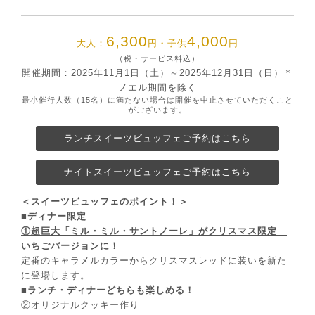
6,300
4,000
大人：
円・子供
円
（税・サービス料込）
開催期間：2025年11月1日（土）～2025年12月31日（日）＊
ノエル期間を除く
最小催行人数（15名）に満たない場合は開催を中止させていただくこと
がございます。
ランチスイーツビュッフェご予約はこちら
ナイトスイーツビュッフェご予約はこちら
＜スイーツビュッフェのポイント！＞
■ディナー限定
①超巨⼤「ミル・ミル・サントノーレ」がクリスマス限定
いちごバージョンに！
定番のキャラメルカラーからクリスマスレッドに装いを新た
に登場します。
■
ランチ・ディナーどちらも楽しめる！
②オリジナルクッキー作り