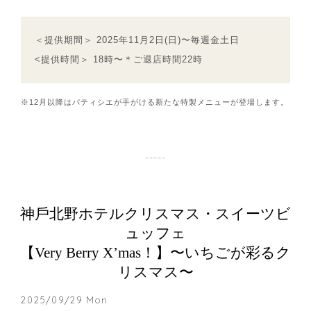
＜提供期間＞ 2025年11⽉2⽇(⽇)〜毎週⾦⼟⽇
<提供時間＞ 18時〜＊ご退店時間22時
※12⽉以降はパティシエが⼿がける新たな特製メニューが登場します。
神⼾北野ホテルクリスマス・スイーツビ
ュッフェ
【Very Berry Xʼmas！】〜いちごが彩るク
リスマス〜
2025/09/29 Mon