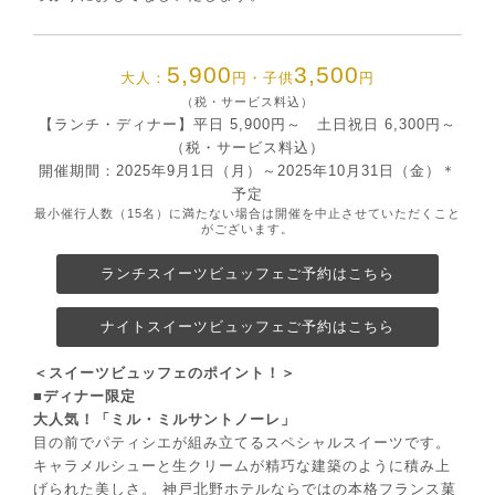
5,900
3,500
大人：
円・子供
円
（税・サービス料込）
【ランチ・ディナー】平⽇ 5,900円～ ⼟⽇祝⽇ 6,300円～
（税・サービス料込）
開催期間：2025年9月1日（月）～2025年10月31日（金）＊
予定
最小催行人数（15名）に満たない場合は開催を中止させていただくこと
がございます。
ランチスイーツビュッフェご予約はこちら
ナイトスイーツビュッフェご予約はこちら
＜スイーツビュッフェのポイント！＞
■ディナー限定
大人気！「ミル・ミルサントノーレ」
目の前でパティシエが組み立てるスペシャルスイーツです。
キャラメルシューと生クリームが精巧な建築のように積み上
げられた美しさ。 神戸北野ホテルならではの本格フランス菓