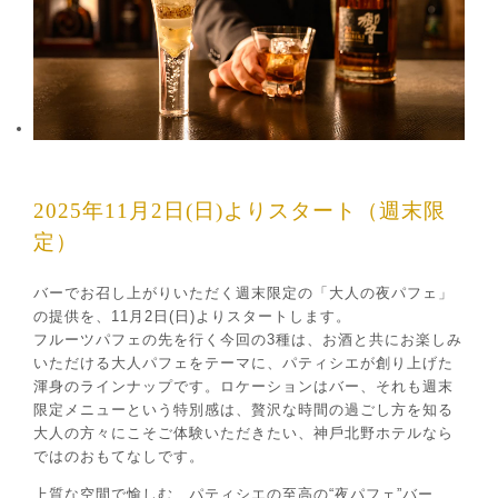
2025年11⽉2⽇(⽇)よりスタート（週末限
定）
バーでお召し上がりいただく週末限定の「⼤⼈の夜パフェ」
の提供を、11⽉2⽇(⽇)よりスタートします。
フルーツパフェの先を⾏く今回の3種は、お酒と共にお楽しみ
いただける⼤⼈パフェをテーマに、パティシエが創り上げた
渾⾝のラインナップです。ロケーションはバー、それも週末
限定メニューという特別感は、贅沢な時間の過ごし⽅を知る
⼤⼈の⽅々にこそご体験いただきたい、神⼾北野ホテルなら
ではのおもてなしです。
上質な空間で愉しむ、パティシエの⾄⾼の“夜パフェ”バー