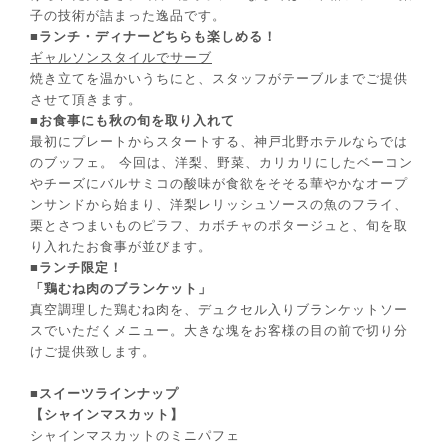
子の技術が詰まった逸品です。
■
ランチ・ディナーどちらも楽しめる！
ギャルソンスタイルでサーブ
焼き立てを温かいうちにと、スタッフがテーブルまでご提供
させて頂きます。
■
お食事にも秋の旬を取り入れて
最初にプレートからスタートする、神戸北野ホテルならでは
のブッフェ。 今回は、洋梨、野菜、カリカリにしたベーコン
やチーズにバルサミコの酸味が食欲をそそる華やかなオープ
ンサンドから始まり、洋梨レリッシュソースの魚のフライ、
栗とさつまいものピラフ、カボチャのポタージュと、旬を取
り入れたお食事が並びます。
■ランチ限定！
「鶏むね肉のブランケット」
真空調理した鶏むね肉を、デュクセル入りブランケットソー
スでいただくメニュー。大きな塊をお客様の目の前で切り分
けご提供致します。
■スイーツラインナップ
【シャインマスカット】
シャインマスカットのミニパフェ