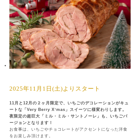
2025年11⽉1⽇(⼟)よりスタート
11⽉と12⽉の２ヶ⽉限定で、いちごのデコレーションがキュ
ートな「Very Berry Xʻmas」スイーツに様変わりします。
夜限定の超巨⼤「ミル・ミル・サントノーレ」も、いちごバ
ージョンとなります！
お⾷事は、いちごやチョコレートがアクセントになった洋⾷
をお楽しみ頂けます。