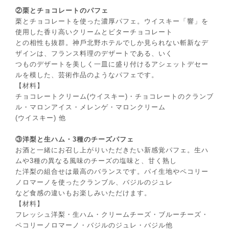
②栗とチョコレートのパフェ
栗とチョコレートを使った濃厚パフェ。ウイスキー「響」を
使⽤した⾹り⾼いクリームとビターチョコレート
との相性も抜群。神⼾北野ホテルでしか⾒られない斬新なデ
ザインは、フランス料理のデザートである、いく
つものデザートを美しく⼀⽫に盛り付けるアシェットデセー
ルを模した、芸術作品のようなパフェです。
【材料】
チョコレートクリーム(ウイスキー)・チョコレートのクランブ
ル・マロンアイス・メレンゲ・マロンクリーム
(ウイスキー) 他
③洋梨と⽣ハム・3種のチーズパフェ
お酒と⼀緒にお召し上がりいただきたい新感覚パフェ。⽣ハ
ムや3種の異なる⾵味のチーズの塩味と、⽢く熟し
た洋梨の組合せは最⾼のバランスです。パイ⽣地やペコリー
ノロマーノを使ったクランブル、バジルのジュレ
など⾷感の違いもお楽しみいただけます。
【材料】
フレッシュ洋梨・⽣ハム・クリームチーズ・ブルーチーズ・
ペコリーノロマーノ・バジルのジュレ・バジル他