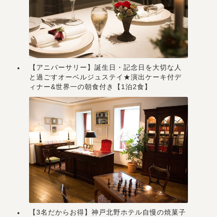
【アニバーサリー】誕生日・記念日を大切な人
と過ごすオーベルジュステイ★演出ケーキ付デ
ィナー&世界一の朝食付き【1泊2食】
【3名だからお得】神戸北野ホテル自慢の焼菓子