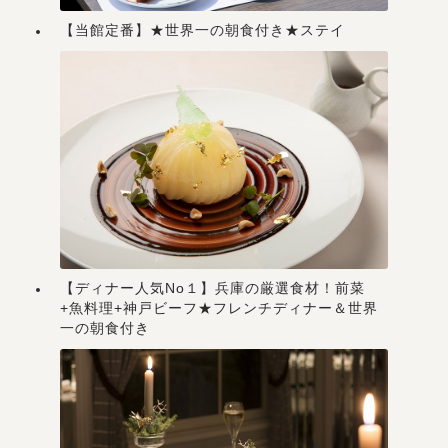
【当館定番】★世界一の朝食付き★ステイ
【ディナー人気No１】兵庫の厳選食材！前菜
+魚料理+神戸ビーフ★フレンチディナー＆世界
一の朝食付き