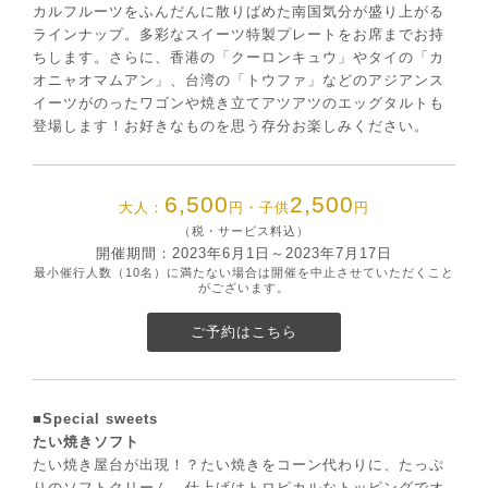
カルフルーツをふんだんに散りばめた南国気分が盛り上がる
ラインナップ。多彩なスイーツ特製プレートをお席までお持
ちします。さらに、香港の「クーロンキュウ」やタイの「カ
オニャオマムアン」、台湾の「トウファ」などのアジアンス
イーツがのったワゴンや焼き立てアツアツのエッグタルトも
登場します！お好きなものを思う存分お楽しみください。
6,500
2,500
大人：
円・子供
円
（税・サービス料込）
開催期間：2023年6月1日～2023年7月17日
最小催行人数（10名）に満たない場合は開催を中止させていただくこと
がございます。
ご予約はこちら
■Special sweets
たい焼きソフト
たい焼き屋台が出現！？たい焼きをコーン代わりに、たっぷ
りのソフトクリーム。仕上げはトロピカルなトッピングでオ