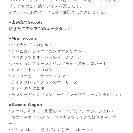
リジナルのたい焼きアイスを楽しんで。
※スペシャルスイーツは食べ放題ではございません。
■出来立てSweets
焼きたてアツアツのエッグタルト
■Mini Sweets
･パイナップルのタルト
･トロピカルフルーツのシュークリーム
･ココナッツとオレンジのダックワーズ
･パッションフルーツとベルガモットのチョコレート
･ミントのトゥンカロン
･マンゴーとココナッツプリン
･ライチとレモングラスのヴェリーヌ
･グァバの杏仁豆腐
･ヨンジーガムロ（マンゴーとグレープフルーツとタピオカ）
■Sweets Wagon
･クーロンキュウ（梅酒のシロップとフルーツのジュレ）
･カオニャオ マムアン（ココナッツミルクの餅米とマンゴ
ー）
･ピサンゴレン（揚げバナナとチョコレート）