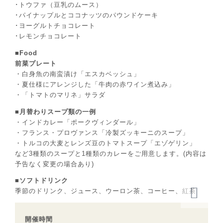
･トウファ（豆乳のムース）
･パイナップルとココナッツのパウンドケーキ
･ヨーグルトチョコレート
･レモンチョコレート
■Food
前菜プレート
・白身魚の南蛮漬け「エスカベッシュ」
・夏仕様にアレンジした「牛肉の赤ワイン煮込み」
・「トマトのマリネ」サラダ
■月替わりスープ類の一例
・インドカレー「ポークヴィンダール」
・フランス・プロヴァンス「冷製ズッキーニのスープ」
・トルコの大麦とレンズ豆のトマトスープ「エゾゲリン」
など3種類のスープと1種類のカレーをご用意します。(内容は
予告なく変更の場合あり)
■ソフトドリンク
季節のドリンク、ジュース、ウーロン茶、コーヒー、紅茶
開催時間