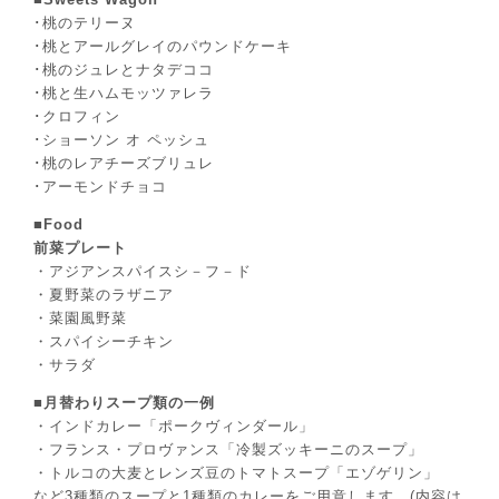
･桃のテリーヌ
･桃とアールグレイのパウンドケーキ
･桃のジュレとナタデココ
･桃と生ハムモッツァレラ
･クロフィン
･ショーソン オ ペッシュ
･桃のレアチーズブリュレ
･アーモンドチョコ
■Food
前菜プレート
・アジアンスパイスシ－フ－ド
・夏野菜のラザニア
・菜園風野菜
・スパイシーチキン
・サラダ
■月替わりスープ類の一例
・インドカレー「ポークヴィンダール」
・フランス・プロヴァンス「冷製ズッキーニのスープ」
・トルコの大麦とレンズ豆のトマトスープ「エゾゲリン」
など3種類のスープと1種類のカレーをご用意します。(内容は