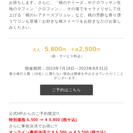
お持ちします。さらに、「桃のテリーヌ」やクロワッサン生
地のマフィン「クロフィン」、その場でキャラメリゼして仕
上げる「桃のレアチーズブリュレ」など、桃の芳醇な香り漂
うワゴンも登場！お好きな桃スイーツをお好きなだけお楽し
みください。
5,800
2,500
大人：
円・子供
円
（税・サービス料込）
開催期間：2023年7月18日～2023年8月31日
最小催行人数（10名）に満たない場合は開催を中止させていただくこと
がございます。
ご予約はこちら
公式HPからのご予約限定!!
特別価格 6,500 ⇒ ¥ 5,800 (税サ込)
さらに事前決済でお得に!!
オンライン事前決済で ¥ 6,500 ⇒ ¥ 5,500 (税サ込)