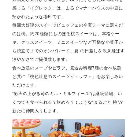
感じる「イグレック」は、まるでマナーハウスの中庭に
招かれたような場所です。
毎回⼤好評のスイーツビュッフェの今夏テーマに選んだ
のは桃。約20種類にものぼる桃スイーツは、本格ケー
キ、グラススイーツ、ミニスイーツなど可憐な⼩菓⼦か
ら焼⽴てまでのオンパレード、夏 の⽇差しを吹き⾶ばす
涼やかさでご提供致します。
⾷べ放題のスープやピラフ、煮込み料理7種の⾷べ放題
と共に「桃⾊吐息のスイーツビュッフェ」をお楽しみい
ただけます。
”歓声の上がる苺のミル・ミルフィーユ”は継続登場、い
くつでも⾷べられる？飲める？！ような“まるごと 桃”が
新たに仲間⼊りします。