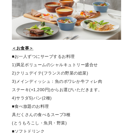
＜お⾷事＞
■お⼀⼈ずつにサーブするお料理
1)満⾜ボリュームのシャルキュトリー盛合せ
2)クリュデイテ(フランスの野菜の総菜)
3)メインディッシュ：⿂のポワレか⽜フィレ⾁
ステーキ(+1,200円)からお選びいただきます。
4)サラダ5)パン(2種)
■⾷べ放題のお料理
具だくさんの⾷べるスープ3種
(とうもろこし・⿂⾙・野菜)
■ソフトドリンク