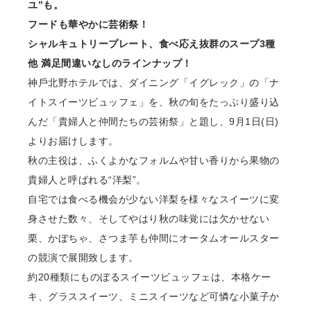
ユ”も。
フードも華やかに芸術祭！
シャルキュトリープレート、⾷べ応え抜群のスープ3種
他 満⾜間違いなしのラインナップ！
神⼾北野ホテルでは、ダイニング「イグレック」の「ナ
イトスイーツビュッフェ」を、秋の旬をたっぷり盛り込
んだ「貴婦⼈と仲間たちの芸術祭」と題し、9⽉1⽇(⽇)
よりお届けします。
秋の主役は、ふくよかなフォルムや⽢い⾹りから果物の
貴婦⼈と呼ばれる“洋梨”。
⾃宅では⾷べる機会が少ない洋梨を様々なスイーツに変
⾝させた数々、そしてやはり秋の味覚には⽋かせない
栗、かぼちゃ、さつま芋も仲間にオータムオールスター
の競演で展開致します。
約20種類にものぼるスイーツビュッフェは、本格ケー
キ、グラススイーツ、ミニスイーツなど可憐な⼩菓⼦か