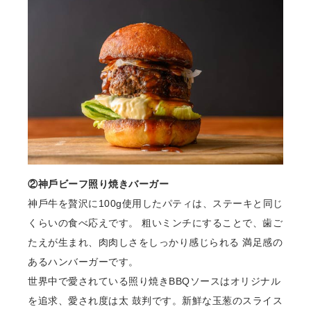
②神⼾ビーフ照り焼きバーガー
神⼾⽜を贅沢に100g使⽤したパティは、ステーキと同じ
くらいの⾷べ応えです。 粗いミンチにすることで、⻭ご
たえが⽣まれ、⾁⾁しさをしっかり感じられる 満⾜感の
あるハンバーガーです。
世界中で愛されている照り焼きBBQソースはオリジナル
を追求、愛され度は太 ⿎判です。新鮮な⽟葱のスライス