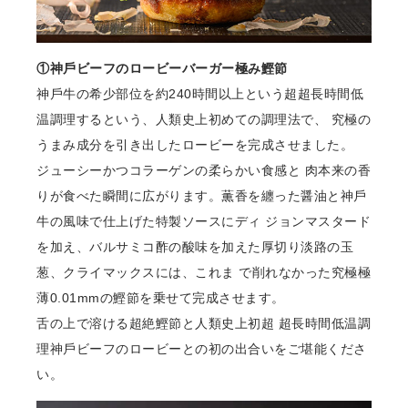
①神⼾ビーフのロービーバーガー極み鰹節
神⼾⽜の希少部位を約240時間以上という超超⻑時間低
温調理するという、⼈類史上初めての調理法で、 究極の
うまみ成分を引き出したロービーを完成させました。
ジューシーかつコラーゲンの柔らかい⾷感と ⾁本来の⾹
りが⾷べた瞬間に広がります。薫⾹を纏った醤油と神⼾
⽜の⾵味で仕上げた特製ソースにディ ジョンマスタード
を加え、バルサミコ酢の酸味を加えた厚切り淡路の⽟
葱、クライマックスには、これま で削れなかった究極極
薄0.01mmの鰹節を乗せて完成させます。
⾆の上で溶ける超絶鰹節と⼈類史上初超 超⻑時間低温調
理神⼾ビーフのロービーとの初の出合いをご堪能くださ
い。