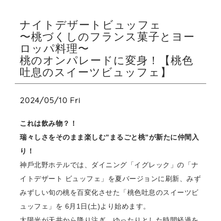
ナイトデザートビュッフェ
〜桃づくしのフランス菓⼦とヨー
ロッパ料理〜
桃のオンパレードに変⾝！【桃⾊
吐息のスイーツビュッフェ】
2024/05/10 Fri
これは飲み物？！
瑞々しさをそのまま楽しむ”まるごと桃”が新たに仲間⼊
り！
神⼾北野ホテルでは、ダイニング「イグレック」の「ナ
イトデザート ビュッフェ」を夏バージョンに刷新、みず
みずしい旬の桃を百変化させた「桃⾊吐息のスイーツビ
ュッフェ」を 6⽉1⽇(⼟)より始めます。
太陽光が天井から降り注ぎ、ゆったりとした時間経過を