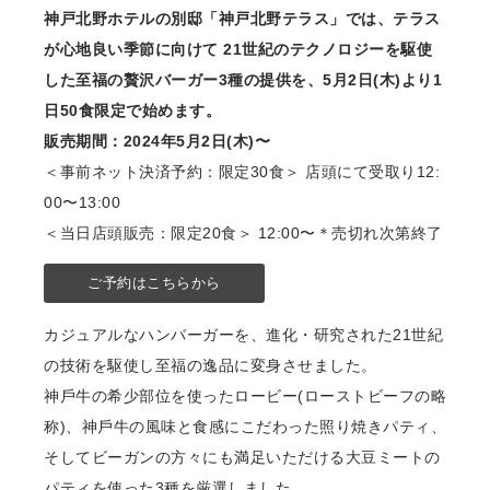
神戸北野ホテルの別邸「神戸北野テラス」では、テラス
が⼼地良い季節に向けて 21世紀のテクノロジーを駆使
した⾄福の贅沢バーガー3種の提供を、5⽉2⽇(⽊)より1
⽇50⾷限定で始めます。
販売期間：2024年5⽉2⽇(⽊)〜
＜事前ネット決済予約：限定30⾷＞ 店頭にて受取り12:
00〜13:00
＜当⽇店頭販売：限定20⾷＞ 12:00〜＊売切れ次第終了
ご予約はこちらから
カジュアルなハンバーガーを、進化・研究された21世紀
の技術を駆使し⾄福の逸品に変⾝させました。
神⼾⽜の希少部位を使ったロービー(ローストビーフの略
称)、神⼾⽜の⾵味と⾷感にこだわった照り焼きパティ、
そしてビーガンの⽅々にも満⾜いただける⼤⾖ミートの
パティを使った3種を厳選しました。