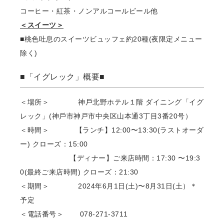
コーヒー・紅茶・ノンアルコールビール他
＜スイーツ＞
■桃⾊吐息のスイーツビュッフェ約20種(夜限定メニュー
除く)
■「イグレック」概要■
＜場所＞ 神⼾北野ホテル１階 ダイニング「イグ
レック」(神⼾市神戸市中央区山本通3丁目3番20号）
＜時間＞ 【ランチ】12:00〜13:30(ラストオーダ
ー) クローズ：15:00
【ディナー】ご来店時間：17:30 〜19:3
0(最終ご来店時間) クローズ：21:30
＜期間＞ 2024年6⽉1⽇(土)〜8⽉31⽇(土）＊
予定
＜電話番号＞ 078-271-3711