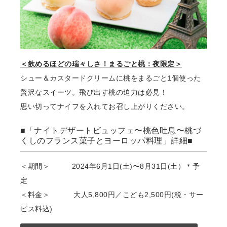
＜飲めるほどの瑞々しさ！まるごと桃：夜限定＞
シュー＆カスタードクリームに桃をまるごと1個使った
贅沢なスイーツ。⾶び出す桃の迫⼒は必⾒！
思い切ってナイフを⼊れてお召し上がりください。
■「ナイトデザートビュッフェ〜桃⾊吐息〜桃づ
くしのフランス菓⼦とヨーロッパ料理」詳細■
＜期間＞ 2024年6⽉1⽇(土)〜8⽉31⽇(土）＊予
定
＜料金＞ ⼤⼈5,800円／こども2,500円(税・サー
ビス料込)