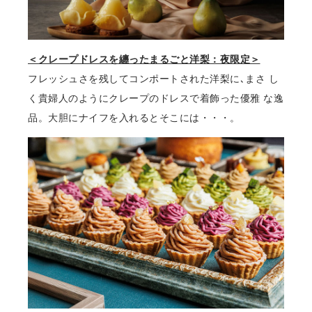
＜クレープドレスを纏ったまるごと洋梨：夜限定＞
フレッシュさを残してコンポートされた洋梨に､まさ し
く貴婦⼈のようにクレープのドレスで着飾った優雅 な逸
品。⼤胆にナイフを⼊れるとそこには・・・。