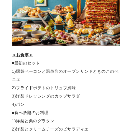
＜お⾷事＞
■最初のセット
1)燻製ベーコンと温泉卵のオープンサンドときのこのベ
ニエ
2)フライドポテトのトリュフ⾵味
3)洋梨ドレッシングのカップサラダ
4)パン
■⾷べ放題のお料理
1)洋梨と栗のグラタン
2)洋梨とクリームチーズのピサラディエ