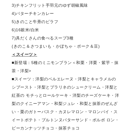
3)チキンフリット⼿⽻元のゆず胡椒⾵味
4)バターチキンカレー
5)きのこと⽜蒡のピラフ
6)16穀⽶/⽩⽶
7)具だくさんの⾷べるスープ3種
(きのこ＆さつまいも・かぼちゃ・ポーク＆⾖)
＜スイーツ＞
■新登場：5種のミニモンブラン＜和栗・洋栗・紫芋・抹
茶・洋梨>
■スイーツ：洋梨のベルエレーヌ・洋梨とキャラメルの
シブースト・洋梨とプラリネのシュークリーム・洋梨と
紅茶の モチっとロールケーキ・洋梨のチーズケーキ・洋
梨のクイニーアマン・和梨ジュレ・和梨と抹茶のぜんざ
い・栗のガトーバスク・カヌレマロン・マロンパイ・ス
イートポテト・ブルトンヌバターサンド・ボルボ ロン・
ピーカンナッツチョコ・抹茶チョコ