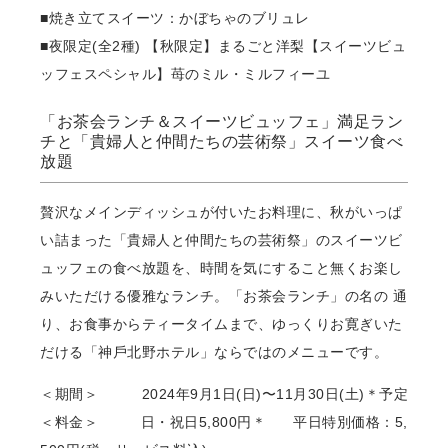
■焼き⽴てスイーツ：かぼちゃのブリュレ
■夜限定(全2種) 【秋限定】まるごと洋梨【スイーツビュ
ッフェスペシャル】苺のミル・ミルフィーユ
「お茶会ランチ＆スイーツビュッフェ」満⾜ラン
チと「貴婦⼈と仲間たちの芸術祭」スイーツ⾷べ
放題
贅沢なメインディッシュが付いたお料理に、秋がいっぱ
い詰まった「貴婦⼈と仲間たちの芸術祭」のスイーツビ
ュッフェの⾷べ放題を、時間を気にすること無くお楽し
みいただける優雅なランチ。「お茶会ランチ」の名の 通
り、お⾷事からティータイムまで、ゆっくりお寛ぎいた
だける「神⼾北野ホテル」ならではのメニューです。
＜期間＞ 2024年9⽉1⽇(⽇)〜11⽉30⽇(土)＊予定
＜料金＞ ⽇・祝⽇5,800円＊ 平⽇特別価格：5,