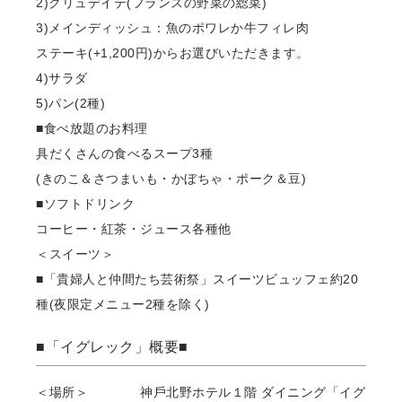
2)クリュデイテ(フランスの野菜の総菜)
3)メインディッシュ：⿂のポワレか⽜フィレ⾁
ステーキ(+1,200円)からお選びいただきます。
4)サラダ
5)パン(2種)
■⾷べ放題のお料理
具だくさんの⾷べるスープ3種
(きのこ＆さつまいも・かぼちゃ・ポーク＆⾖)
■ソフトドリンク
コーヒー・紅茶・ジュース各種他
＜スイーツ＞
■「貴婦⼈と仲間たち芸術祭」スイーツビュッフェ約20
種(夜限定メニュー2種を除く)
■「イグレック」概要■
＜場所＞ 神⼾北野ホテル１階 ダイニング「イグ