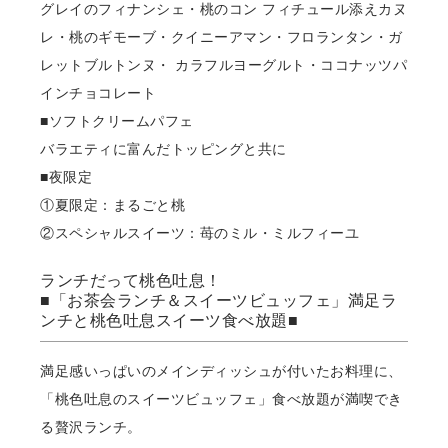
グレイのフィナンシェ・桃のコン フィチュール添えカヌ
レ・桃のギモーブ・クイニーアマン・フロランタン・ガ
レットブルトンヌ・ カラフルヨーグルト・ココナッツパ
インチョコレート
■ソフトクリームパフェ
バラエティに富んだトッピングと共に
■夜限定
①夏限定：まるごと桃
②スペシャルスイーツ：苺のミル・ミルフィーユ
ランチだって桃⾊吐息！
■「お茶会ランチ＆スイーツビュッフェ」満⾜ラ
ンチと桃⾊吐息スイーツ⾷べ放題■
満⾜感いっぱいのメインディッシュが付いたお料理に、
「桃⾊吐息のスイーツビュッフェ」⾷べ放題が満喫でき
る贅沢ランチ。