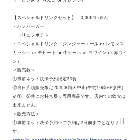
【スペシャルドリンクセット】 3,300
円（税込）
・ハンバーガー
・トリュフポテト
・スペシャルドリンク（ジンジャーエール or レモンス
カッシュ or モヒート or 生ビール or 白ワイン or 赤ワイ
ン）
＜販売数＞
①事前ネット決済予約限定30⾷
②当⽇店頭販売限定20⾷※⾬天中⽌(午前10時HP参照)
※①、②共にお持ち帰り専⽤商品です。店内での飲⾷は
出来ません。
＜販売⽅法＞
①事前ネット決済予約※ご予約は2⽇前までとなりま
す。
https://www.tablecheck.com/ja/kobe-kitano-terrasse-pi