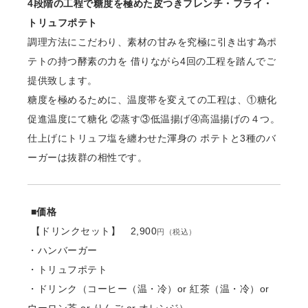
4段階の⼯程で糖度を極めた⽪つきフレンチ・フライ・
トリュフポテト
調理⽅法にこだわり、素材の⽢みを究極に引き出す為ポ
テトの持つ酵素の⼒を 借りながら4回の⼯程を踏んでご
提供致します。
糖度を極めるために、温度帯を変えての⼯程は、①糖化
促進温度にて糖化 ②蒸す③低温揚げ④⾼温揚げの４つ。
仕上げにトリュフ塩を纏わせた渾⾝の ポテトと3種のバ
ーガーは抜群の相性です。
■価格
【ドリンクセット】 2,900
円（税込）
・ハンバーガー
・トリュフポテト
・ドリンク（コーヒー（温・冷）or 紅茶（温・冷）or
ウーロン茶 or りんご or オレンジ）