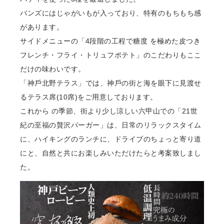
バンズにはじゃがいもが⼊っており、特有のもちもち感
があります。
サイドメニューの「4段階の⼯程で糖度 を極めた⽪つき
フレンチ・フライ・トリュフポテト」のこだわりもここ
だけの味わいです。
「神⼾北野テラス」では、神⼾の街と海を眼下に⾒渡せ
るテラス席(10席)をご⽤意しております。
これから の季節、街より少し涼しい六甲⼭での「21世
紀の⾄福の贅沢バーガー」は、⽇常のリラックスタイム
に、ハイキングのランチに、ドライブのちょっと寄り道
にと、⾃然と共にお楽しみいただけたらと考案致しまし
た。