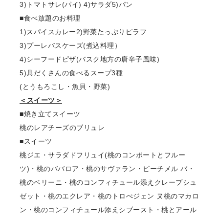
3)トマトサレ(パイ) 4)サラダ5)パン
■⾷べ放題のお料理
1)スパイスカレー2)野菜たっぷりピラフ
3)プーレバスケーズ(煮込料理）
4)シーフードピザ(バスク地⽅の唐⾟⼦⾵味)
5)具だくさんの⾷べるスープ3種
(とうもろこし・⿂⾙・野菜)
＜スイーツ＞
■焼き⽴てスイーツ
桃のレアチーズのブリュレ
■スイーツ
桃ジエ・サラダドフリュイ(桃のコンポートとフルー
ツ)・桃のババロア・桃のサヴァラン・ピーチメル バ・
桃のベリーニ・桃のコンフィチュール添えクレープシュ
ゼット・桃のエクレア・桃のトロぺジェン ヌ桃のマカロ
ン・桃のコンフィチュール添えシブースト・桃とアール