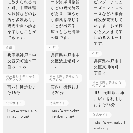
に数えられる南
ーや海洋博物館
ピング、アミュ
京町。中華料理
などの観光施設
ーズメントスペ
や雑貨などのお
があり、爽やか
ースなどの複合
店が多数あり、
な潮風を感じる
施設が充実して
観光や食べ歩き
ことが出来る
います。お子様
を楽しむことが
広々とした海際
から大人まで楽
できます。
公園です。
しめるスポット
です。
住所
住所
住所
兵庫県神戸市中
兵庫県神戸市中
央区栄町通１丁
央区波止場町２
兵庫県神戸市中
目３−１８
−２
央区東川崎町１
丁目３
神戸北野ホテルから
神戸北野ホテルから
のアクセス
のアクセス
神戸北野ホテルから
のアクセス
南西に徒歩およ
南西に徒歩およ
そ15分
そ20分
JR（元町駅～神
戸駅）を利用し
公式サイト
公式サイト
およそ25分
https://www.nanki
http://www.kobe-
公式サイト
nmachi.or.jp/
meriken.or.jp/
http://www.harborl
and.co.jp/