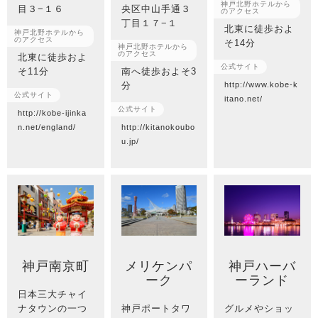
神戸北野ホテルから
目３−１６
央区中山手通３
のアクセス
丁目１７−１
北東に徒歩およ
神戸北野ホテルから
のアクセス
そ14分
神戸北野ホテルから
のアクセス
北東に徒歩およ
公式サイト
そ11分
南へ徒歩およそ3
分
http://www.kobe-k
公式サイト
itano.net/
公式サイト
http://kobe-ijinka
n.net/england/
http://kitanokoubo
u.jp/
神戸南京町
メリケンパ
神戸ハーバ
ーク
ーランド
日本三大チャイ
ナタウンの一つ
神戸ポートタワ
グルメやショッ