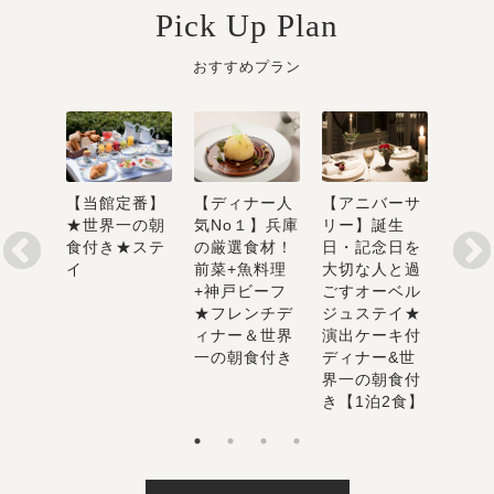
Pick Up Plan
おすすめプラン
【当館定番】
【ディナー人
から
【アニバーサ
【3
★世界一の朝
気No１】兵庫
神戸北
リー】誕生
お得
食付き★ステ
の厳選食材！
ル自慢
日・記念日を
野ホ
イ
前菜+魚料理
子とお
大切な人と過
の焼
+神戸ビーフ
タクシ
ごすオーベル
帰り
★フレンチデ
ジュステイ★
ー付
ィナー＆世界
演出ケーキ付
一の朝食付き
ディナー&世
界一の朝食付
き【1泊2食】