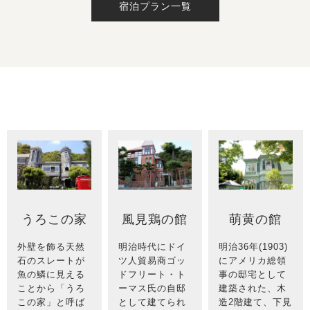
宿泊プラン一覧
うろこの家
風見鶏の館
萌黄の館
外壁を飾る天然
明治時代にドイ
明治36年(1903)
石のスレートが
ツ人貿易商ゴッ
にアメリカ総領
魚の鱗に見える
ドフリート・ト
事の邸宅として
ことから「うろ
ーマス氏の自邸
建築された、木
この家」と呼ば
として建てられ
造2階建て、下見