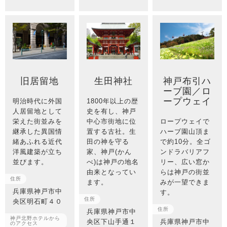
旧居留地
生田神社
神戸布引ハ
ーブ園／ロ
ープウェイ
明治時代に外国
1800年以上の歴
人居留地として
史を有し、神戸
栄えた街並みを
中心市街地に位
ロープウェイで
継承した異国情
置する古社。生
ハーブ園山頂ま
緒あふれる近代
田の神を守る
で約10分。全ゴ
洋風建築が立ち
家、神戸(かん
ンドラバリアフ
並びます。
べ)は神戸の地名
リー、広い窓か
由来となってい
らは神戸の街並
住所
ます。
みが一望できま
兵庫県神戸市中
す。
住所
央区明石町４０
住所
兵庫県神戸市中
神戸北野ホテルから
央区下山手通１
兵庫県神戸市中
のアクセス