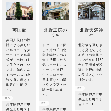
英国館
北野工房の
北野天満神
まち
社
英国人技師の設
計による美しい
トアロードに面
北野坂を登りき
バルコニーを持
して建つ「旧北
ると見えてくる
つコロニアル様
野小学校」の校
石造りの鳥居が
式が、当時のま
舎を活用した人
シンボルの1180
ま保存されてい
気スポット。ス
年に平清盛が設
ます。館内にあ
イーツや神戸
建し北野の地名
るホームズの衣
牛・コロッケ、
の発祥となった
装を身に着けて
日本酒などの購
神社です。
散策が可能で
入やクラフト体
住所
す。
験を楽しめま
兵庫県神戸市中
す。
住所
央区北野町３丁
住所
兵庫県神戸市中
目１２−１
央区北野町２丁
兵庫県神戸市中