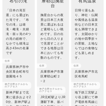
布引の滝
摩耶山掬星
有馬温泉
台
「日本の滝百
日帰り湯もあ
選」にも選ばれ
掬星台からの夜
り、神社・仏閣
た滝です。「布
景は日本三大夜
や風情ある温泉
引の滝」は雄
景に選ばれるほ
街などの日本文
滝・雌滝・夫婦
ど素晴らしい眺
化も満喫できま
滝・鼓ヶ滝の4つ
めです。日の出
す。太閤ゆかり
の滝の総称で、
から日の入りま
の地や四季折々
なかでも雄滝は
で見渡すことが
の景観、土地な
高さ43mの名瀑
できる地形は日
らではの食物な
です
本においても有
ども楽しめま
数のものです。
す。
住所
住所
住所
兵庫県神戸市中
央区葺合町布引
兵庫県神戸市灘
兵庫県神戸市北
遊園地４５
区摩耶山町２
区有馬町
−２
神戸北野ホテルから
神戸北野ホテルから
のアクセス
のアクセス
神戸北野ホテルから
のアクセス
新神戸駅まで北
地下鉄三宮駅よ
東に徒歩およそ2
JR元町駅よりJR
り谷上駅にて神
0分、新神戸駅よ
灘駅下車、坂バ
戸電鉄有馬線に