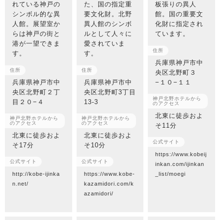
れている神戸の
た、国の指定重
板張りの異人
シンボル的な異
要文化財。北野
館。国の重要文
人館。展望室か
異人館のシンボ
化財に指定され
らは神戸の街と
ルとして人々に
ています。
港が一望できま
愛されていま
住所
す。
す。
兵庫県神戸市中
住所
住所
央区北野町３
兵庫県神戸市中
兵庫県神戸市中
−１０−１１
央区北野町２丁
央区北野町3丁目
神戸北野ホテルから
目２０−４
13-3
のアクセス
北東に徒歩およ
神戸北野ホテルから
神戸北野ホテルから
のアクセス
のアクセス
そ11分
北東に徒歩およ
北東に徒歩およ
公式サイト
そ17分
そ10分
https://www.kobeij
公式サイト
公式サイト
inkan.com/ijinkan
http://kobe-ijinka
https://www.kobe-
_list/moegi
n.net/
kazamidori.com/k
azamidori/