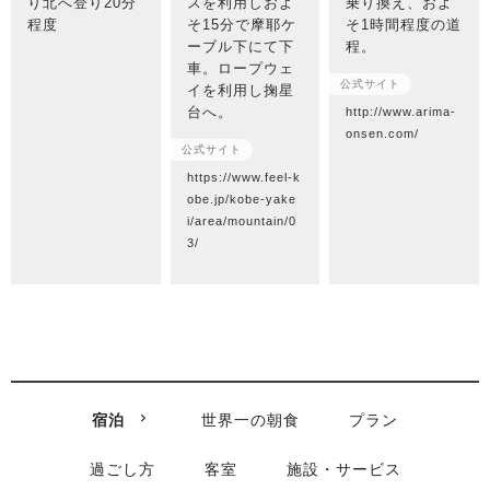
り北へ登り20分
スを利用しおよ
乗り換え、およ
程度
そ15分で摩耶ケ
そ1時間程度の道
ーブル下にて下
程。
車。ロープウェ
公式サイト
イを利用し掬星
台へ。
http://www.arima-
onsen.com/
公式サイト
https://www.feel-k
obe.jp/kobe-yake
i/area/mountain/0
3/
宿泊
世界一の朝食
プラン
過ごし方
客室
施設・サービス