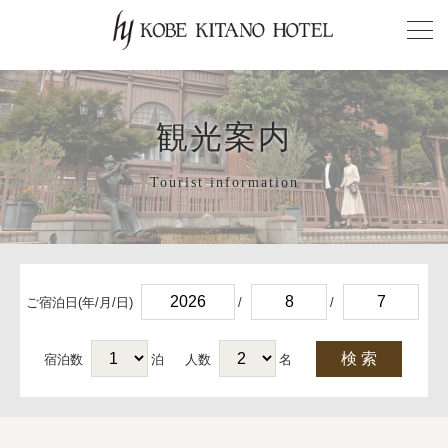
観光案内
Tourist information
ご宿泊日(年/月/日)
/
/
宿泊数
泊
人数
名