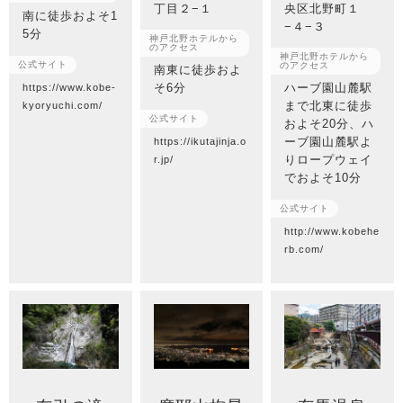
丁目２−１
央区北野町１
南に徒歩およそ1
−４−３
5分
神戸北野ホテルから
のアクセス
神戸北野ホテルから
公式サイト
のアクセス
南東に徒歩およ
そ6分
ハーブ園山麓駅
https://www.kobe-
まで北東に徒歩
kyoryuchi.com/
公式サイト
およそ20分、ハ
ーブ園山麓駅よ
https://ikutajinja.o
りロープウェイ
r.jp/
でおよそ10分
公式サイト
http://www.kobehe
rb.com/