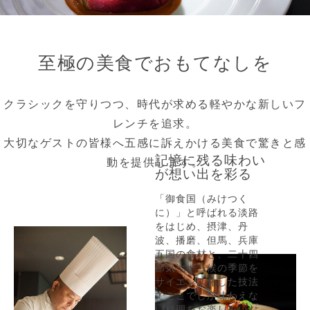
至極の美食でおもてなしを
クラシックを守りつつ、時代が求める軽やかな新しいフ
レンチを追求。
大切なゲストの皆様へ五感に訴えかける美食で驚きと感
記憶に残る味わい
動を提供します。
が想い出を彩る
「御食国（みけつく
に）」と呼ばれる淡路
をはじめ、摂津、丹
波、播磨、但馬、兵庫
五国の食材と、二十四
節気七十二候の季節を
サイエンス化した技法
でここでしか味わえな
い料理をお楽しみいた